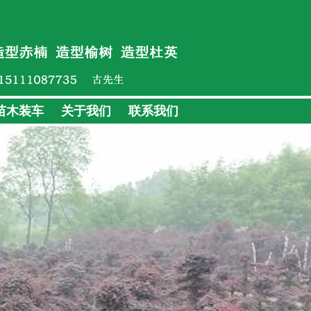
苗木装车
关于我们
联系我们