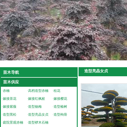
造型亮晶女贞
苗木导航
苗木供应
·
赤楠
·
高档造型赤楠
·
桂花
·
嫁接茶花
·
嫁接红枫桩
·
嫁接樱花
·
嫁接紫薇
·
造型杨梅
·
造型榆树
·
造型黑松
·
造型亮晶女贞
·
造型枸骨
·
庭院景观赤楠
·
造型椤木石楠