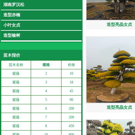
湖南罗汉松
造型赤楠
造型亮晶女贞
小叶女贞
造型榆树
苗木报价
苗木名称
规格
价格
紫薇
2
10
紫薇
3
18
紫薇
4
45
紫薇
5
90
造型亮晶女贞
紫薇
6
200
紫薇
7
200
紫薇
8
450
紫薇
10
900