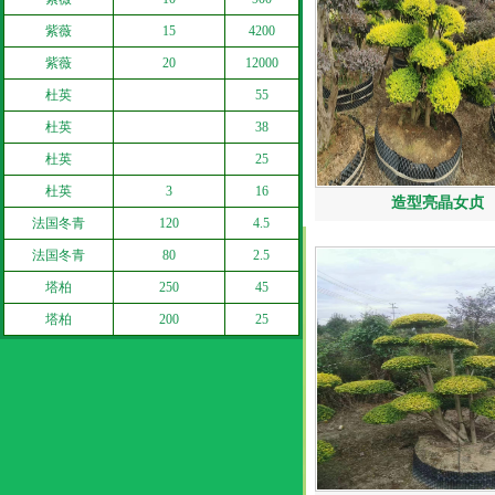
紫薇
15
4200
紫薇
20
12000
杜英
55
杜英
38
杜英
25
杜英
3
16
造型亮晶女贞
法国冬青
120
4.5
法国冬青
80
2.5
塔柏
250
45
塔柏
200
25